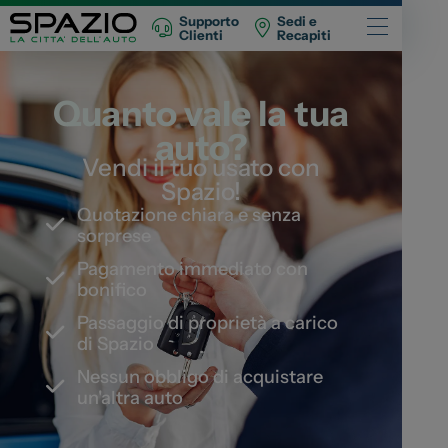
Supporto
Sedi e
Clienti
Recapiti
Automobili
Quanto vale la tua
Fiat
auto?
Vendi il tuo usato con
Abarth
Spazio!
Lancia
Quotazione chiara e senza
sorprese
Alfa Romeo
Pagamento immediato con
Jeep
bonifico
Opel
Passaggio di proprietà a carico
Peugeot
di Spazio
Citroen
Nessun obbligo di acquistare
un'altra auto
Leapmotor
Toyota