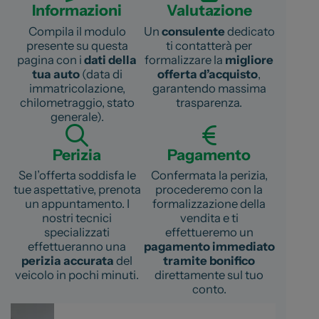
Informazioni
Valutazione
Compila il modulo
Un
consulente
dedicato
presente su questa
ti contatterà per
pagina con i
dati della
formalizzare la
migliore
tua auto
(data di
offerta d’acquisto
,
immatricolazione,
garantendo massima
chilometraggio, stato
trasparenza.
generale).
Perizia
Pagamento
Se l’offerta soddisfa le
Confermata la perizia,
tue aspettative, prenota
procederemo con la
un appuntamento. I
formalizzazione della
nostri tecnici
vendita e ti
specializzati
effettueremo un
effettueranno una
pagamento immediato
perizia accurata
del
tramite bonifico
veicolo in pochi minuti.
direttamente sul tuo
conto.