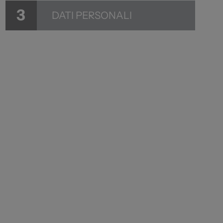
3
DATI PERSONALI
Vendi la tua auto
Soluzioni Business
Convenzioni
Dipendenti Stellantis
Promozioni
Gruppo Spazio
Il Gruppo Spazio
Impegno per l’Ambiente
Impegno per il Sociale
Comunità Energetica
Sedi e Recapiti
News ed Eventi