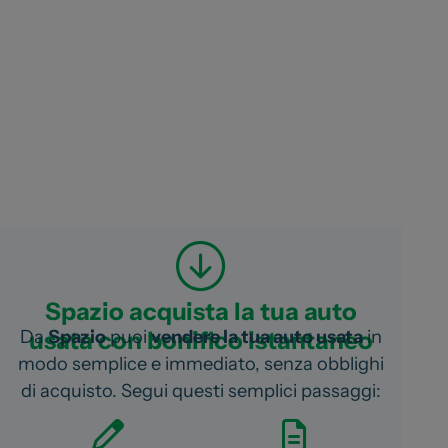
Spazio acquista la tua auto
Da
Spazio
puoi
vendere la tua auto usata
in
usata con bonifico istantaneo
modo semplice e immediato, senza obblighi
di acquisto.
Segui questi semplici passaggi: