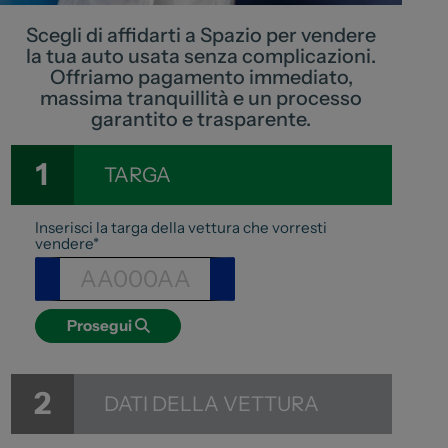
Lexus
Scegli di affidarti a Spazio per vendere
DR
la tua auto usata senza complicazioni.
Offriamo pagamento immediato,
Dongfeng
massima tranquillità e un processo
garantito e trasparente.
Veicoli Commerciali
1
TARGA
Fiat Professional
Inserisci la targa della vettura che vorresti
Citroen
vendere*
Toyota
Prosegui
Servizi
Auto Usate e Km Zero
2
DATI DELLA VETTURA
Officina
Carrozzeria