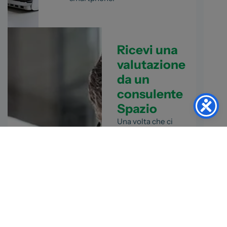
Ricevi una
valutazione
da un
consulente
Spazio
Una volta che ci
avrai fornito i dati
della tua auto, un
consulente
specializzato
ti
contatterà per
presentarti la
nostra
miglior
proposta
d’acquisto
.