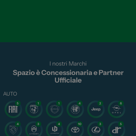
I nostri Marchi
Spazio è Concessionaria e Partner
Ufficiale
AUTO
5
1
1
4
2
6
4
3
4
10
3
5