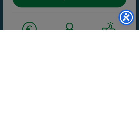
Offerte Speciali
Un
Consulente
Formula esclusiva
valide
solo online
.
Spazio
dedicato a
Soddisfatto o
Te anche da
Cambi Auto
.
remoto!