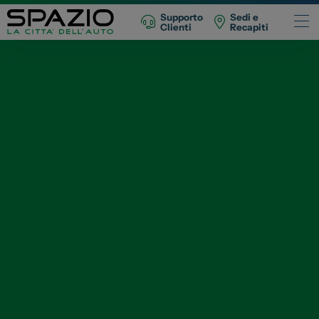
Supporto
Sedi e
Clienti
Recapiti
Automobili
Fiat
Abarth
Lancia
Alfa Romeo
Jeep
Opel
Peugeot
Citroen
Leapmotor
Toyota