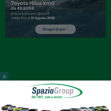
Toyota Hilux km0
da 49.500€
prezzo esclusivo Spazio4
Valida fino al
31 Agosto 2026
Scopri di più
x