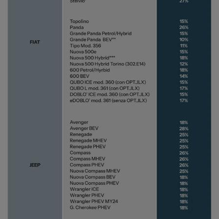
Carrozzeria
Vendi la tua auto
Soluzioni Business
Convenzioni
Dipendenti Stellantis
Promozioni
Gruppo Spazio
Il Gruppo Spazio
Impegno per l’Ambiente
Impegno per il Sociale
Comunità Energetica
Sedi e Recapiti