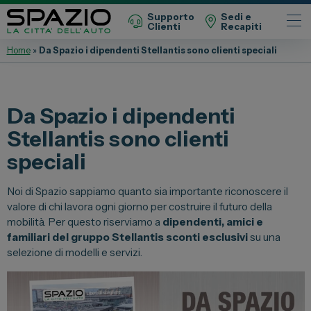
Supporto
Sedi e
Clienti
Recapiti
Home
»
Da Spazio i dipendenti Stellantis sono clienti speciali
Automobili
Fiat
Da Spazio i dipendenti
Abarth
Stellantis sono clienti
Lancia
speciali
Alfa Romeo
Jeep
Noi di Spazio sappiamo quanto sia importante riconoscere il
valore di chi lavora ogni giorno per costruire il futuro della
Opel
mobilità. Per questo riserviamo a
dipendenti, amici e
Peugeot
familiari del gruppo Stellantis
sconti esclusivi
su una
selezione di modelli e servizi.
Citroen
Leapmotor
Toyota