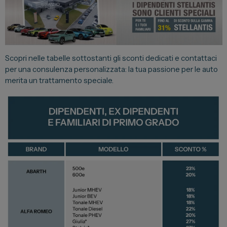
Lexus
DR
Dongfeng
Scopri nelle tabelle sottostanti gli sconti dedicati e contattaci
per una consulenza personalizzata: la tua passione per le auto
merita un trattamento speciale.
Veicoli Commerciali
Fiat Professional
Citroen
Toyota
Servizi
Auto Usate e Km Zero
Officina