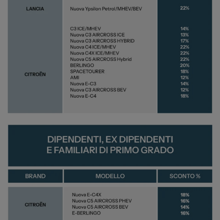
News ed Eventi
Spazio Campus
Lavora con noi
Servizio Clienti
Telefono Vendita
011 22 51 711
Telefono Officina
011 22 51 737
Email
spazio@spaziogroup.com