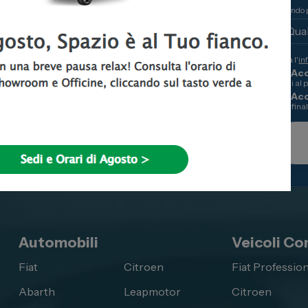
☀️ Chiusi tutte le domeniche di luglio e
Quando p
agosto e dal 12/08 al 19/08 compresi.
Letta l'
in
Acc
di cui al 
Ac
alle fina
Automobili
Veicoli Co
Fiat
Citroen
Fiat Profession
Abarth
Leapmotor
Citroen