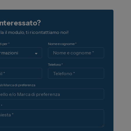
interessato?
a il modulo, ti ricontattiamo noi!
i per *
Nome e cognome *
Telefono *
e/o Marca di preferenza
 *