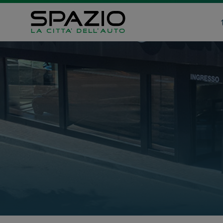
Automobili
Veicoli 
Fiat
Fiat Profe
Abarth
Citroen
Lancia
Toyota
Alfa Romeo
Jeep
Servizi
Opel
Auto Usat
Peugeot
Officina
Citroen
Carrozzer
Leapmotor
Vendi la t