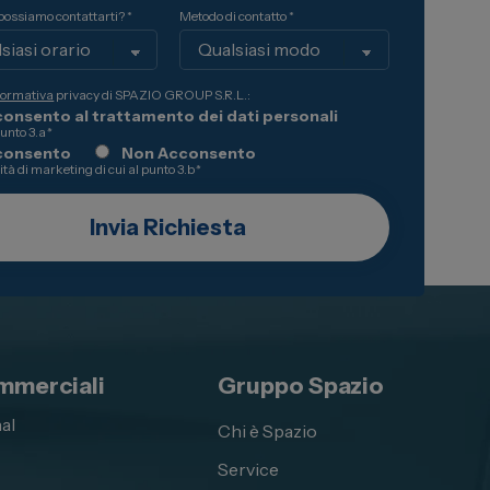
ossiamo contattarti? *
Metodo di contatto *
formativa
privacy di SPAZIO GROUP S.R.L.:
onsento al trattamento dei dati personali
punto 3.a
*
consento
Non Acconsento
lità di marketing di cui al punto 3.b
*
mmerciali
Gruppo Spazio
al
Chi è Spazio
Service