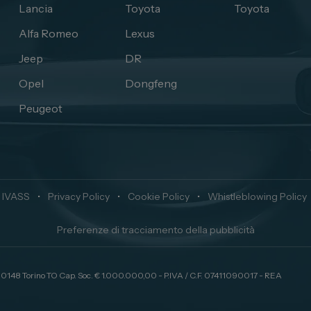
Lancia
Toyota
Toyota
Alfa Romeo
Lexus
Jeep
DR
Opel
Dongfeng
Peugeot
 IVASS
•
Privacy Policy
•
Cookie Policy
•
Whistleblowing Policy
Preferenze di tracciamento della pubblicità
 10148 Torino TO Cap. Soc. € 1.000.000,00 - P.IVA / C.F. 07411090017 - REA