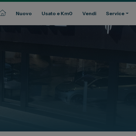
Nuovo
Usato e Km0
Vendi
Service
Commerciali
Gruppo Spazio
ssional
Il Gruppo Spazio
Impegno per l’Ambiente
Impegno per il Sociale
Comunità Energetica
Sedi e Recapiti
News ed Eventi
e e Km Zero
Spazio Campus
Lavora con noi
ia
Servizio Clienti
ua auto