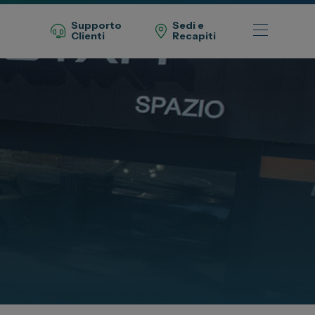
Supporto
Sedi e
Clienti
Recapiti
Telefono Vendita
011 22 51 711
Telefono Officina
011 22 51 737
Email
spazio@spaziogroup.com