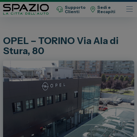
Supporto
Sedi e
Clienti
Recapiti
Automobili
OPEL – TORINO Via Ala di
Fiat
Stura, 80
Abarth
Lancia
Alfa Romeo
Jeep
Opel
Peugeot
Citroen
Leapmotor
Toyota