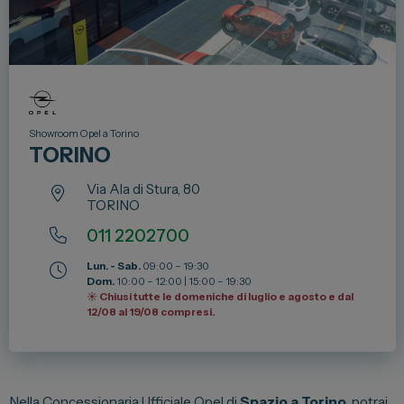
Lexus
DR
Dongfeng
Showroom Opel a Torino
Veicoli Commerciali
TORINO
Fiat Professional
Via Ala di Stura, 80
TORINO
Citroen
011 2202700
Toyota
Lun. - Sab.
09:00 – 19:30
Dom.
10:00 – 12:00 | 15:00 – 19:30
☀️ Chiusi tutte le domeniche di luglio e agosto e dal
Servizi
12/08 al 19/08 compresi.
Auto Usate e Km Zero
Officina
Nella Concessionaria Ufficiale Opel di
Spazio a Torino
, potrai