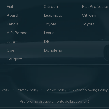
Fiat
Citroen
Fiat Profession
Abarth
Leapmotor
Citroen
Lancia
Toyota
Toyota
Alfa Romeo
Lexus
Jeep
DR
Opel
Dongfeng
Peugeot
 IVASS
•
Privacy Policy
•
Cookie Policy
•
Whistleblowing Policy
Preferenze di tracciamento della pubblicità