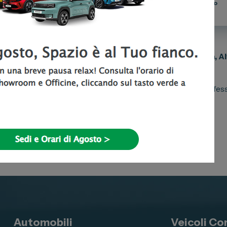
Domenica Chiuso
a
trovi tutte le auto nuove della gamma
Fiat, Lancia, Abarth, A
ate e km zero.
n
Corso Piave 195
, il nostro team ti fornirà un servizio profess
Automobili
Veicoli Co