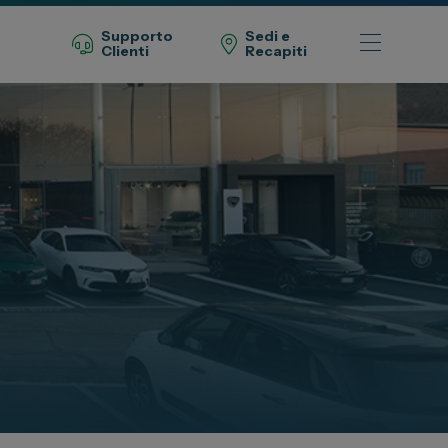
Supporto
Sedi e
Clienti
Recapiti
Telefono Vendita
011 22 51 711
Telefono Officina
011 22 51 737
Email
spazio@spaziogroup.com