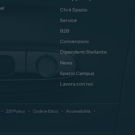
al
Chi è Spazio
Service
B2B
Convenzioni
Dipendenti Stellantis
News
Spazio Campus
Lavora con noi
•
231 Policy
•
Codice Etico
•
Accessibilità
•