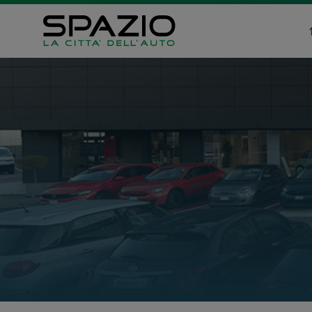
Automobili
Veicoli 
Fiat
Fiat Profe
Abarth
Citroen
Lancia
Toyota
Alfa Romeo
Jeep
Servizi
Opel
Auto Usat
Peugeot
Officina
Citroen
Carrozzer
Leapmotor
Vendi la t