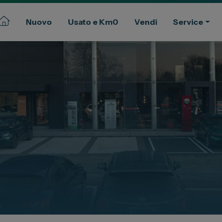
Nuovo
Usato e Km0
Vendi
Service
Commerciali
Gruppo Spazio
ssional
Il Gruppo Spazio
Impegno per l’Ambiente
Impegno per il Sociale
Comunità Energetica
Sedi e Recapiti
News ed Eventi
e e Km Zero
Spazio Campus
Lavora con noi
ia
Servizio Clienti
ua auto