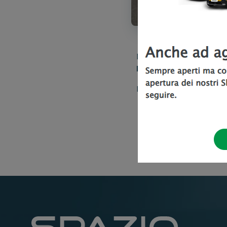
Nella nostra sede di
Alb
Professional
, anche us
Passa a trovarci, siamo i