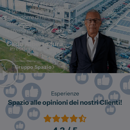
rispondere alle sue
esigenze bisogna poter
proporre differenti
offerte ma sempre con
la stessa professionalità
e serietà."
Carlo Alberto Jura
Presidente di Spazio
Group
Gruppo Spazio
Esperienze
Spazio alle opinioni dei nostri Clienti!