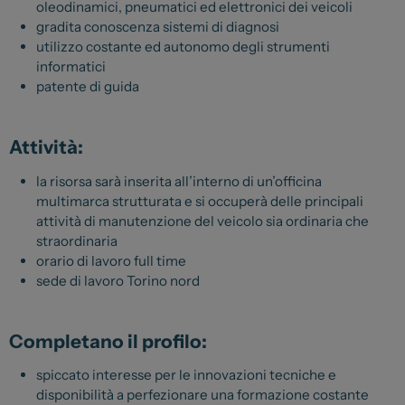
oleodinamici, pneumatici ed elettronici dei veicoli
Lexus
gradita conoscenza sistemi di diagnosi
utilizzo costante ed autonomo degli strumenti
DR
informatici
Dongfeng
patente di guida
Attività:
Veicoli Commerciali
la risorsa sarà inserita all’interno di un’officina
Fiat Professional
multimarca strutturata e si occuperà delle principali
Citroen
attività di manutenzione del veicolo sia ordinaria che
straordinaria
Toyota
orario di lavoro full time
sede di lavoro Torino nord
Servizi
Completano il profilo:
Auto Usate e Km Zero
spiccato interesse per le innovazioni tecniche e
Officina
disponibilità a perfezionare una formazione costante