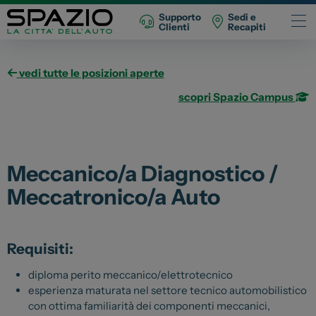
Supporto
Sedi e
Clienti
Recapiti
Automobili
vedi tutte le posizioni aperte
scopri Spazio Campus
Fiat
Abarth
Lancia
Meccanico/a Diagnostico /
Alfa Romeo
Meccatronico/a Auto
Jeep
Opel
Peugeot
Requisiti:
Citroen
diploma perito meccanico/elettrotecnico
Leapmotor
esperienza maturata nel settore tecnico automobilistico
con ottima familiarità dei componenti meccanici,
Toyota