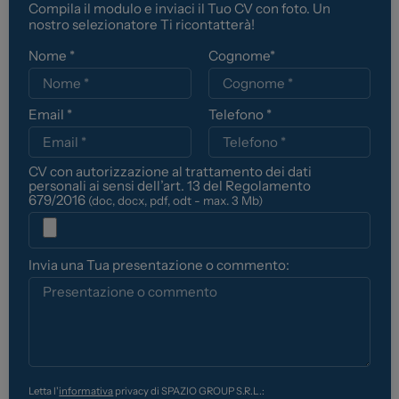
News ed Eventi
Compila il modulo e inviaci il Tuo CV con foto. Un
nostro selezionatore Ti ricontatterà!
Spazio Campus
Nome *
Cognome*
Lavora con noi
Servizio Clienti
Email *
Telefono *
Telefono Vendita
011 22 51 711
CV con autorizzazione al trattamento dei dati
personali ai sensi dell’art. 13 del Regolamento
679/2016
(doc, docx, pdf, odt - max. 3 Mb)
Telefono Officina
011 22 51 737
Invia una Tua presentazione o commento:
Email
spazio@spaziogroup.com
Letta l'
informativa
privacy di SPAZIO GROUP S.R.L.: