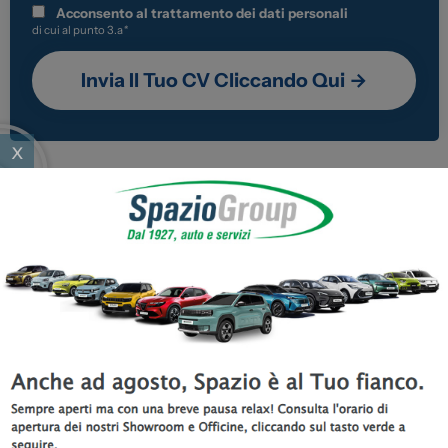
Acconsento al trattamento dei dati personali
di cui al punto 3.a
*
x
Spazio Group: dove il talento
trova la sua direzione
Entrare in Spazio Group significa far parte di una storia che
dura da trent’anni. Una storia fatta di persone che crescono,
si mettono alla prova, imparano, sbagliano, migliorano e
costruiscono ogni giorno il futuro del nostro Gruppo.
Crediamo nel talento, nella volontà di superarsi, nella
capacità di ascoltare e di trasformare ogni incontro in
un’opportunità. Per questo investiamo nella formazione
continua, in percorsi strutturati e in un ambiente dove