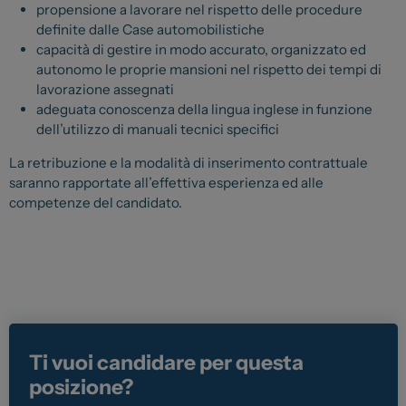
Carrozzeria
propensione a lavorare nel rispetto delle procedure
definite dalle Case automobilistiche
Vendi la tua auto
capacità di gestire in modo accurato, organizzato ed
Soluzioni Business
autonomo le proprie mansioni nel rispetto dei tempi di
lavorazione assegnati
Convenzioni
adeguata conoscenza della lingua inglese in funzione
Dipendenti Stellantis
dell’utilizzo di manuali tecnici specifici
Promozioni
La retribuzione e la modalità di inserimento contrattuale
saranno rapportate all’effettiva esperienza ed alle
competenze del candidato.
Gruppo Spazio
Il Gruppo Spazio
Impegno per l’Ambiente
Impegno per il Sociale
Comunità Energetica
Ti vuoi candidare per questa
Sedi e Recapiti
posizione?