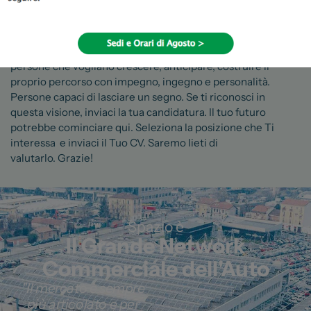
nessuno è lasciato solo: si lavora insieme, si raggiungono
obiettivi insieme, si festeggiano i risultati insieme. Qui chi
ha ambizione trova spazio. Chi ha esperienza trova
riconoscimento. Chi è all’inizio trova una strada. Cerchiamo
persone che vogliano crescere, anticipare, costruire il
proprio percorso con impegno, ingegno e personalità.
Persone capaci di lasciare un segno. Se ti riconosci in
questa visione, inviaci la tua candidatura. Il tuo futuro
potrebbe cominciare qui. Seleziona la posizione che Ti
interessa e inviaci il Tuo CV. Saremo lieti di
valutarlo. Grazie!
Spazio è
Il Grande Network
Commerciale dell'Auto
"Il mercato è sempre
più articolato e per