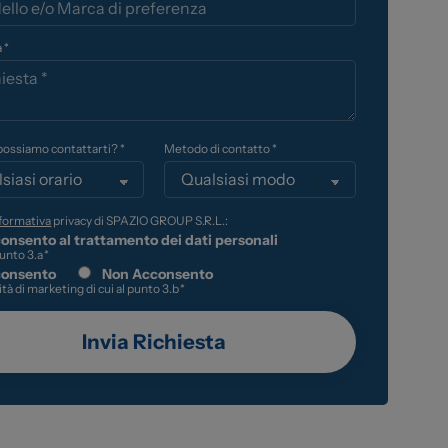
 *
ossiamo contattarti? *
Metodo di contatto *
formativa
privacy di SPAZIO GROUP S.R.L.:
onsento al trattamento dei dati personali
punto 3.a
*
onsento
Non Acconsento
lità di marketing di cui al punto 3.b
*