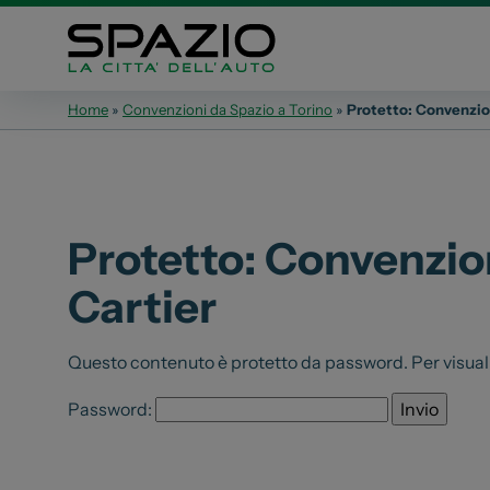
Home
»
Convenzioni da Spazio a Torino
»
Protetto: Convenzio
Automobili
Veicoli 
Fiat
Fiat Profe
Abarth
Citroen
Protetto: Convenzio
Lancia
Toyota
Cartier
Alfa Romeo
Jeep
Servizi
Questo contenuto è protetto da password. Per visualiz
Opel
Auto Usat
Peugeot
Password:
Officina
Citroen
Carrozzer
Leapmotor
Vendi la t