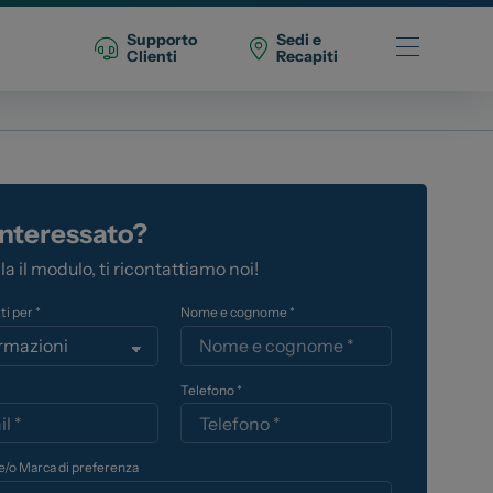
Supporto
Sedi e
Clienti
Recapiti
Telefono Vendita
011 22 51 711
interessato?
Telefono Officina
a il modulo, ti ricontattiamo noi!
011 22 51 737
ti per *
Nome e cognome *
Email
spazio@spaziogroup.com
Telefono *
e/o Marca di preferenza