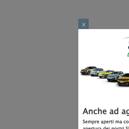
Toyota
Soluzioni 
Lexus
Convenzi
DR
x
Dipendenti
Dongfeng
Promozio