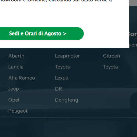
Automobili
Veicoli Co
Fiat
Citroen
Fiat Profession
Abarth
Leapmotor
Citroen
Lancia
Toyota
Toyota
Alfa Romeo
Lexus
Jeep
DR
Opel
Dongfeng
Peugeot