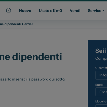
Nuovo
Usato e Km0
Vendi
Service
ne dipendenti Cartier
Commerciali
Gruppo Spazio
ssional
Il Gruppo Spazio
Sei 
Impegno per l’Ambiente
ne dipendenti
Impegno per il Sociale
Compil
Comunità Energetica
Ci contat
Sedi e Recapiti
zarlo inserisci la password qui sotto.
News ed Eventi
Email *
e e Km Zero
Spazio Campus
Lavora con noi
ia
Servizio Clienti
Modello 
ua auto