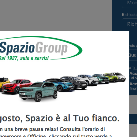
Business
Richiesta
oni
 Stellantis
ni
Quando p
Letta l'
in
Acc
di cui al 
Acc
alle fina