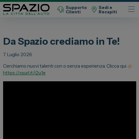
Supporto
Sedi e
Clienti
Recapiti
Automobili
Da Spazio crediamo in Te!
Fiat
Abarth
7 Luglio 2026
Lancia
Cerchiamo nuovi talenti con o senza esperienza. Clicca qui 👉🏻
https://xsurl.it/j2u1e
Alfa Romeo
Jeep
Opel
Peugeot
Citroen
Leapmotor
Toyota