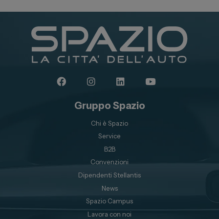
News ed Eventi
Spazio Campus
Lavora con noi
Servizio Clienti
Telefono Vendita
011 22 51 711
Gruppo Spazio
Telefono Officina
Chi è Spazio
011 22 51 737
Service
B2B
Email
spazio@spaziogroup.com
Convenzioni
Dipendenti Stellantis
News
Spazio Campus
Lavora con noi