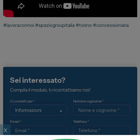
Lexus
DR
#lavoraconnoi #spaziogroupitalia #torino #concessionaria
Dongfeng
Veicoli Commerciali
Fiat Professional
Citroen
Sei interessato?
Toyota
Compila il modulo, ti ricontattiamo noi!
Ci contatti per *
Nome e cognome *
Servizi
Auto Usate e Km Zero
Email *
Telefono *
x
Officina