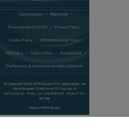
Dati Societari
•
Manifesto
•
Provvedimento IVASS
•
Privacy Policy
•
Cookie Policy
•
Whistleblowing Policy
•
231 Policy
•
Codice Etico
•
Accessibilità
•
Preferenze di tracciamento della pubblicità
© Copyright 2009-2025 Spazio S.P.A. Sede Legale: Via
Ala di Stura 84, 10148 Torino TO Cap. Soc. €
1.000.000,00 - P.IVA / C.F. 07411090017 - REA nr° TO-
891169
Made in
RSW Studio