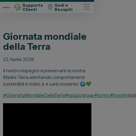
Supporto
Sedi e
Clienti
Recapiti
Automobili
Giornata mondiale
Fiat
della Terra
Abarth
Lancia
22 Aprile 2026
Alfa Romeo
Il nostro impegno a preservare la nostra
Madre Terra adottando comportamenti
Jeep
sostenibili è stato, è, e sarà costante. 🌍💚
Opel
#GiornataMondialeDellaTerra
#spaziogroup
#torino
#Sostenibili
Peugeot
Citroen
Leapmotor
Toyota