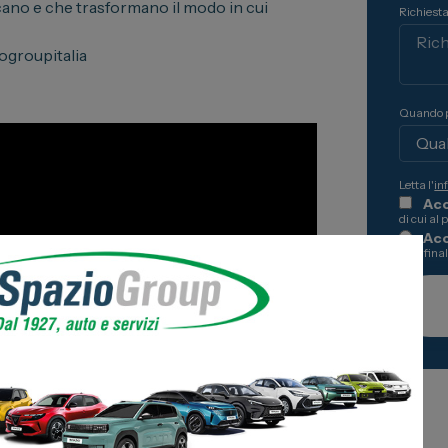
cano e che trasformano il modo in cui
Richiesta
 Business
roupitalia
oni
 Stellantis
Quando p
ni
Letta l'
in
Acc
di cui al 
Ac
alle fina