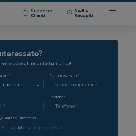
Supporto
Sedi e
Clienti
Recapiti
Telefono Vendita
interessato?
011 22 51 711
a il modulo, ti ricontattiamo noi!
Telefono Officina
011 22 51 737
i per *
Nome e cognome *
Email
spazio@spaziogroup.com
Telefono *
e/o Marca di preferenza