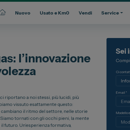
Nuovo
Usato e Km0
Vendi
Service
Commerciali
Gruppo Spazio
Sei 
ssional
Il Gruppo Spazio
as: l’innovazione
Compil
Impegno per l’Ambiente
volezza
Impegno per il Sociale
Ci contatt
Comunità Energetica
Sedi e Recapiti
Email *
News ed Eventi
i riportano a noi stessi, più lucidi, più
iamo vissuto esattamente questo:
e e Km Zero
Spazio Campus
cambiano il ritmo del settore, nelle storie
Lavora con noi
Modello 
 Siamo tornati con gli occhi pieni, la mente
ia
Servizio Clienti
il futuro. Un’esperienza formativa,
ua auto