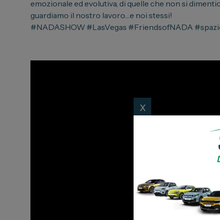
Toyota
emozionale ed evolutiva, di quelle che non si dimenti
Soluzioni
Lexus
guardiamo il nostro lavoro…e noi stessi!
#NADASHOW #LasVegas #FriendsofNADA #spaziog
Convenzi
DR
Dipendenti
Dongfeng
Promozio
x