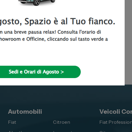
Automobili
Veicoli Co
Fiat
Citroen
Fiat Profession