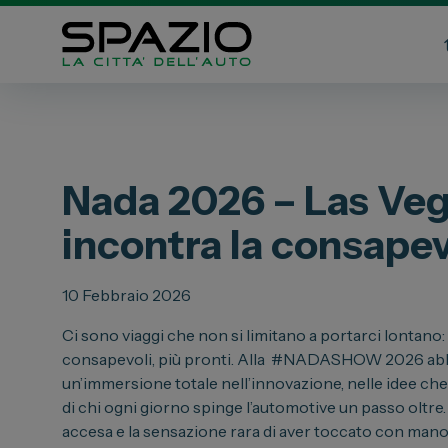
Automobili
Veicoli 
Fiat
Fiat Profe
Nada 2026 – Las Veg
Abarth
Citroen
incontra la consape
Lancia
Toyota
Alfa Romeo
10 Febbraio 2026
Jeep
Servizi
Opel
Ci sono viaggi che non si limitano a portarci lontano: c
consapevoli, più pronti. Alla #NADASHOW 2026 abb
Auto Usat
Peugeot
un’immersione totale nell’innovazione, nelle idee che 
Officina
Citroen
di chi ogni giorno spinge l’automotive un passo oltre.
Carrozzer
Leapmotor
accesa e la sensazione rara di aver toccato con mano 
Vendi la t