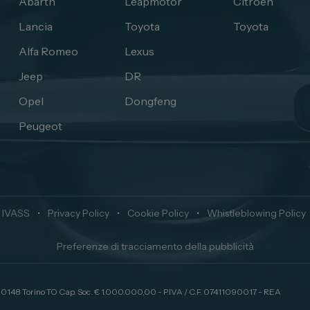
Abarth
Leapmotor
Citroen
Lancia
Toyota
Toyota
Alfa Romeo
Lexus
Jeep
DR
Opel
Dongfeng
Peugeot
 IVASS
•
Privacy Policy
•
Cookie Policy
•
Whistleblowing Policy
Preferenze di tracciamento della pubblicità
 10148 Torino TO Cap. Soc. € 1.000.000,00 - P.IVA / C.F. 07411090017 - REA