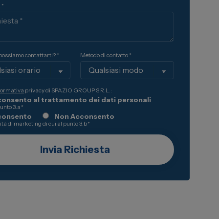
 *
ossiamo contattarti? *
Metodo di contatto *
formativa
privacy di SPAZIO GROUP S.R.L.:
onsento al trattamento dei dati personali
punto 3.a
*
consento
Non Acconsento
lità di marketing di cui al punto 3.b
*