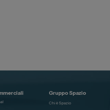
mmerciali
Gruppo Spazio
al
Chi è Spazio