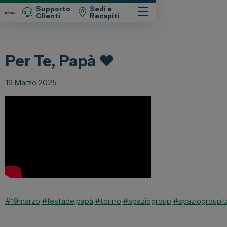
Supporto
Sedi e
Clienti
Recapiti
Automobili
Per Te, Papà ❤️
Fiat
Abarth
19 Marzo 2025
Lancia
Alfa Romeo
Jeep
Opel
Peugeot
Citroen
Leapmotor
#19marzo
#festadelpapà
#torino
#spaziogroup
#spaziogroupita
Toyota