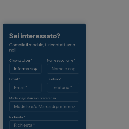
Lexus
DR
Dongfeng
Sei interessato?
Veicoli Commerciali
Compila il modulo, ti ricontattiamo
noi!
Fiat Professional
Ci contatti per *
Nome e cognome *
Citroen
Toyota
Email *
Telefono *
Servizi
Modello e/o Marca di preferenza
Auto Usate e Km Zero
Officina
Richiesta *
Carrozzeria