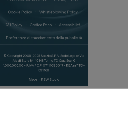
Cookie Policy
•
Whistleblowing Policy
•
231 Policy
•
Codice Etico
•
Accessibilità
•
Preferenze di tracciamento della pubblicità
© Copyright 2009-2025 Spazio S.P.A. Sede Legale: Via
Ala di Stura 84, 10148 Torino TO Cap. Soc. €
1.000.000,00 - P.IVA / C.F. 07411090017 - REA nr° TO-
891169
Made in
RSW Studio