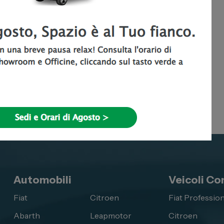
 del 13/02/2025:
no Regione”,
clicca qui >>>
Automobili
Veicoli Co
Fiat
Citroen
Fiat Profession
Abarth
Leapmotor
Citroen