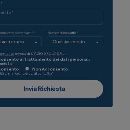
 *
ossiamo contattarti? *
Metodo di contatto *
formativa
privacy di SPAZIO GROUP S.R.L.:
onsento al trattamento dei dati personali
punto 3.a
*
consento
Non Acconsento
lità di marketing di cui al punto 3.b
*