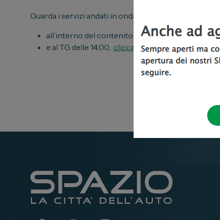
Guarda i servizi andati in onda nei 2 spazi informativi
all’interno del contenitore delle 7:30 “Buongior
e al TG delle 14:00,
clicca qui >>>