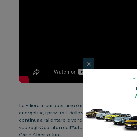
Toyota
Soluzioni
Lexus
Convenzi
DR
Dipendenti
Dongfeng
Promozio
x
La Filiera in cui operiamo è in continua evoluzione: cri
energetica, i prezzi alti delle vetture elettriche, la
continua a rallentare le vendite del nuovo e a far vola
voce agli Operatori dell’Automotive locali tra cui Spa
Carlo Alberto Jura.