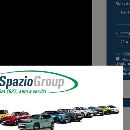
Richiesta
 Business
oni
 Stellantis
Quando p
ni
Letta l'
in
Acc
di cui al 
Ac
alle fina
ticità sul fronte della transizione
 crisi economica. Una combinazione che
re quelle dell’usato. Il TGR Piemonte ha dato
zio Group, con il contributo del Presidente