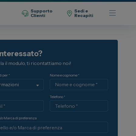
Supporto
Sedi e
Clienti
Recapiti
Telefono Vendita
interessato?
011 22 51 711
a il modulo, ti ricontattiamo noi!
Telefono Officina
011 22 51 737
i per *
Nome e cognome *
Email
spazio@spaziogroup.com
Telefono *
e/o Marca di preferenza