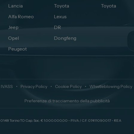
Lancia
Toyota
Toyota
Alfa Romeo
Lexus
Jeep
DR
Opel
Dongfeng
Peugeot
 IVASS
•
Privacy Policy
•
Cookie Policy
•
Whistleblowing Policy
Preferenze di tracciamento della pubblicità
 10148 Torino TO Cap. Soc. € 1.000.000,00 - P.IVA / C.F. 07411090017 - REA