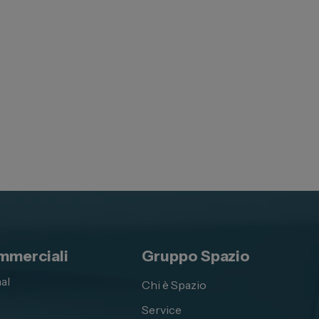
mmerciali
Gruppo Spazio
al
Chi è Spazio
Service