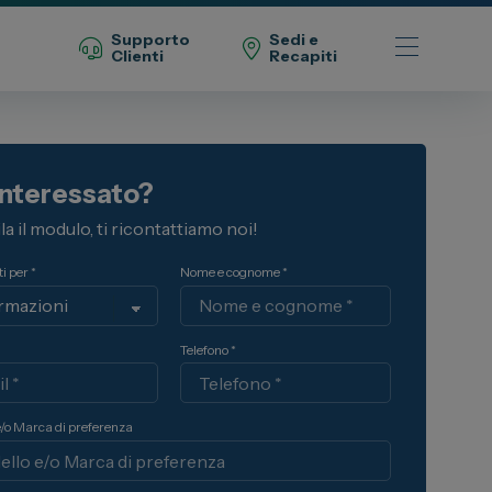
Supporto
Sedi e
Clienti
Recapiti
Telefono Vendita
interessato?
011 22 51 711
a il modulo, ti ricontattiamo noi!
Telefono Officina
011 22 51 737
i per *
Nome e cognome *
Email
spazio@spaziogroup.com
Telefono *
e/o Marca di preferenza