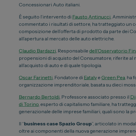
Concessionari Auto italiani.
È seguito l’intervento di
Fausto Antinucci
, Amministr
commentato i risultati di settore, ha tratteggiato un 
composizione dell’offerta di prodotto da parte dei C
all’apertura al mercato delle auto elettriche.
Claudio Bardazzi
, Responsabile
dell’Osservatorio Fi
propensioni di acquisto del Consumatore, riferite al 
all’acquisto di auto e di quale tipologia.
Oscar Farinetti
, Fondatore di
Eataly
e
Green Pea
, ha 
organizzazione imprenditoriale, basata su dieci mosse
Bernardo Bertoldi
, Professore associato presso il
Di
di Torino
, esperto di capitalismo familiare, ha tratteg
generazionale delle imprese familiari, quali sono la 
Il “
business case Spazio Group
”, articolato in moda
oltre ai componenti della nuova generazione imprendit