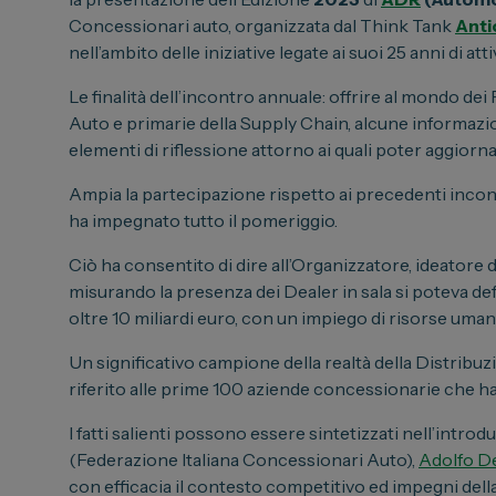
Toyota
Concessionari auto, organizzata dal Think Tank
Anti
Soluzioni
Lexus
nell’ambito delle iniziative legate ai suoi 25 anni di attiv
Convenzi
DR
Le finalità dell’incontro annuale: offrire al mondo d
Dipendenti
Dongfeng
Auto e primarie della Supply Chain, alcune informazi
Promozio
elementi di riflessione attorno ai quali poter aggiorn
Ampia la partecipazione rispetto ai precedenti incon
ha impegnato tutto il pomeriggio.
Ciò ha consentito di dire all’Organizzatore, ideatore d
misurando la presenza dei Dealer in sala si poteva def
oltre 10 miliardi euro, con un impiego di risorse uman
Un significativo campione della realtà della Distribuz
riferito alle prime 100 aziende concessionarie che ha
I fatti salienti possono essere sintetizzati nell’intro
(Federazione Italiana Concessionari Auto),
Adolfo D
con efficacia il contesto competitivo ed impegni della