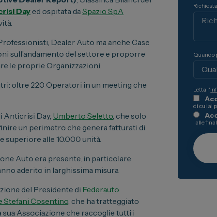
Richiesta
crisi Day
ed ospitata da
Spazio SpA
 Business
ità.
oni
ei Professionisti, Dealer Auto ma anche Case
 Stellantis
oni sull’andamento del settore e proporre
Quando p
ni
are le proprie Organizzazioni.
tri: oltre 220 Operatori in un meeting che
Letta l'
in
Acc
di cui al 
Ac
i Anticrisi Day,
Umberto Seletto
, che solo
alle fina
inire un perimetro che genera fatturati di
e superiore alle 10.000 unità.
ione Auto era presente, in particolare
nno aderito in larghissima misura.
duzione del Presidente di
Federauto
e Stefani Cosentino
, che ha tratteggiato
 sua Associazione che raccoglie tutti i