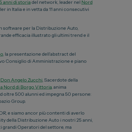
5 anni di storia
del network, leader nel
Nord
r in Italia e in vetta da 11 anni consecutivi
 in software per la Distribuzione Auto,
e efficacia illustrato gli ultimi trend e il
no
, la presentazione dell’abstract del
vo Consiglio di Amministrazione e piano
i
Don Angelo Zucchi
, Sacerdote della
na Nord di Borgo Vittoria
, anima
ad oltre 500 alunni ed impegna 50 persone:
pazio Group.
DR, e siamo ancor più contenti di averlo
y della Distribuzione Auto i nostri 25 anni,
i grandi Operatori del settore, ma