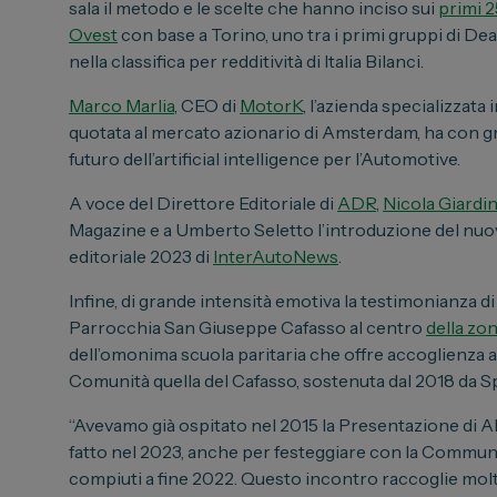
sala il metodo e le scelte che hanno inciso sui
primi 2
Ovest
con base a Torino, uno tra i primi gruppi di Deale
nella classifica per redditività di Italia Bilanci.
Marco Marlia
, CEO di
MotorK
, l’azienda specializzata
quotata al mercato azionario di Amsterdam, ha con grand
futuro dell’artificial intelligence per l’Automotive.
A voce del Direttore Editoriale di
ADR
,
Nicola Giardi
Magazine e a Umberto Seletto l’introduzione del nuo
editoriale 2023 di
InterAutoNews
.
Infine, di grande intensità emotiva la testimonianza d
Parrocchia San Giuseppe Cafasso al centro
della zo
dell’omonima scuola paritaria che offre accoglienza 
Comunità quella del Cafasso, sostenuta dal 2018 da S
“Avevamo già ospitato nel 2015 la Presentazione di A
fatto nel 2023, anche per festeggiare con la Communit
compiuti a fine 2022. Questo incontro raccoglie molt