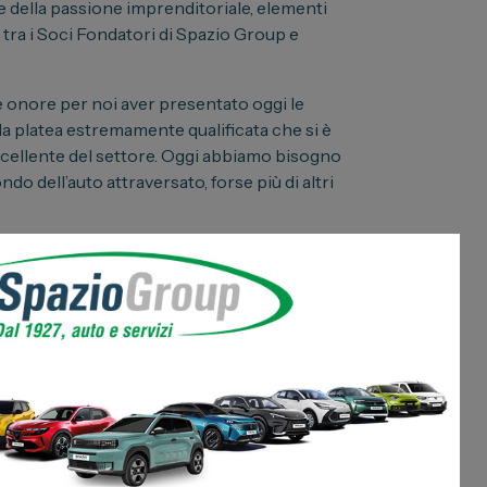
e della passione imprenditoriale, elementi
tra i Soci Fondatori di Spazio Group e
e onore per noi aver presentato oggi le
lla platea estremamente qualificata che si è
eccellente del settore. Oggi abbiamo bisogno
o dell’auto attraversato, forse più di altri
ay
: “Il nostro motto è
autenticità, passione,
mente dagli interventi del nostro incontro,
più grande mall auto italiano
“.