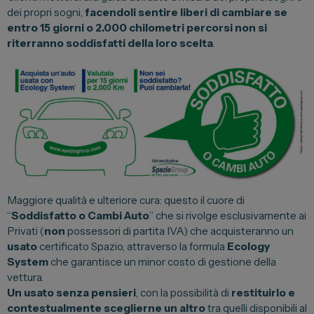
dei propri sogni,
facendoli sentire liberi di cambiare se
Lexus
entro 15 giorni o 2.000 chilometri percorsi non si
DR
riterranno soddisfatti della loro scelta
.
Dongfeng
Veicoli Commerciali
Fiat Professional
Citroen
Toyota
Maggiore qualità e ulteriore cura: questo il cuore di
“
Soddisfatto o Cambi Auto
” che si rivolge esclusivamente ai
Privati (
non
possessori di partita IVA) che acquisteranno un
Servizi
usato
certificato Spazio, attraverso la formula
Ecology
System
che garantisce un minor costo di gestione della
Auto Usate e Km Zero
vettura.
Un usato senza pensieri
, con la possibilità di
restituirlo e
Officina
contestualmente sceglierne un altro
tra quelli disponibili al