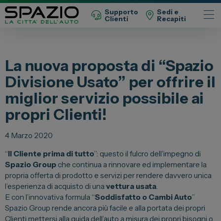
Supporto
Sedi e
Clienti
Recapiti
Automobili
La nuova proposta di “Spazio
Fiat
Divisione Usato” per offrire il
Abarth
miglior servizio possibile ai
Lancia
propri Clienti!
Alfa Romeo
Jeep
4 Marzo 2020
Opel
“
Il Cliente prima di tutto
”: questo il fulcro dell’impegno di
Spazio Group
che continua a rinnovare ed implementare la
Peugeot
propria offerta di prodotto e servizi per rendere davvero unica
Citroen
l’esperienza di acquisto di una
vettura usata
.
E con l’innovativa formula “
Soddisfatto o Cambi Auto
”
Leapmotor
Spazio Group rende ancora più facile e alla portata dei propri
Toyota
Clienti mettersi alla guida dell’auto a misura dei propri bisogni o