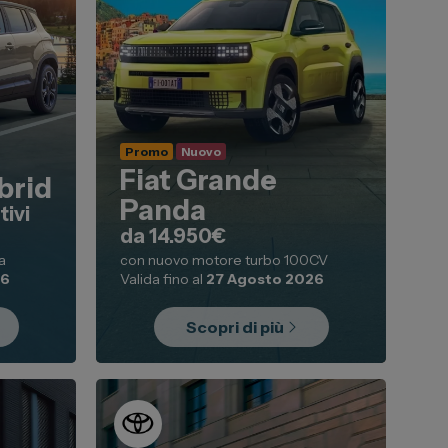
Promo
Nuovo
Fiat Grande
brid
Panda
tivi
da 14.950€
a
con nuovo motore turbo 100CV
26
Valida fino al
27 Agosto 2026
Scopri di più