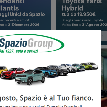
endenti
Toyota Yaris
llantis
Hybrid
ggi Unici da Spazio
tua da 19.950€
er parenti e amici!
Scegli il vero ibrido Toyota
ino al
31 Dicembre 2026
Valida fino al
31 Agosto 20
Scopri di più
Scopri di più