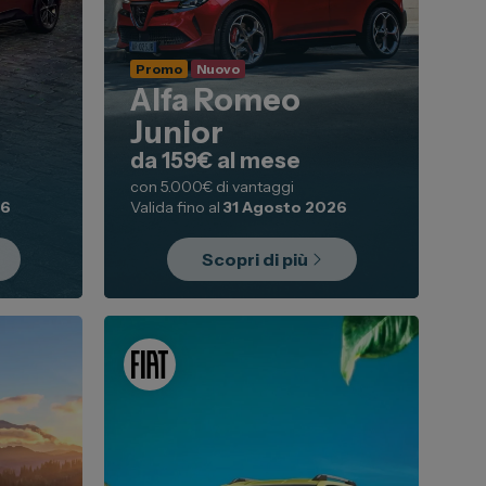
Promo
Nuovo
Alfa Romeo
Junior
da 159€ al mese
con 5.000€ di vantaggi
26
Valida fino al
31 Agosto 2026
Scopri di più