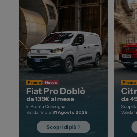
Promo
Nuovo
Promo
Fiat Pro Doblò
Cit
da 139€ al mese
da 4
In Pronta Consegna
Scopril
Valida fino al
31 Agosto 2026
Valida f
Scopri di più