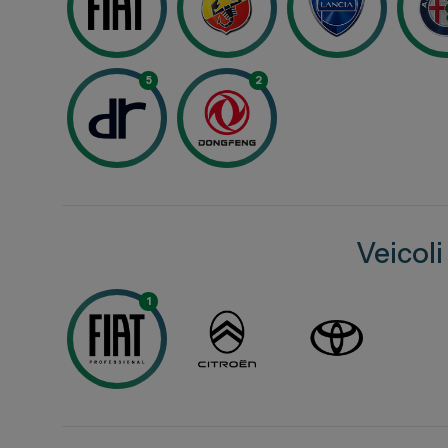
Toyota
Soluzioni
Lexus
Convenzi
DR
5
2
Dipendenti
Dongfeng
Promozio
Veicol
1