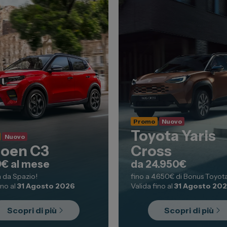
Promo
Nuovo
Toyota Yaris
Nuovo
roen C3
Cross
9€ al mese
da 24.950€
a da Spazio!
fino a 4.650€ di Bonus Toyot
ino al
31 Agosto 2026
Valida fino al
31 Agosto 20
Scopri di più
Scopri di più