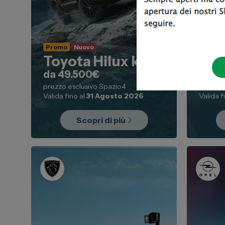
Promo
Promo
Nuovo
600
Toyota Hilux km0
da 1
da 49.500€
Anche i
prezzo esclusivo Spazio4
elettric
Valida fino al
31 Agosto 2026
Valida f
Scopri di più