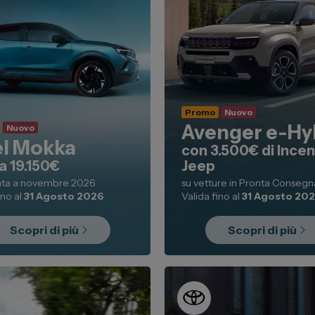
Promo
Nuovo
Avenger e-Hy
Nuovo
l Mokka
con 3.500€ di Incen
a 19.150€
Jeep
ata a novembre 2026
su vetture in Pronta Consegn
ino al
31 Agosto 2026
Valida fino al
31 Agosto 20
Scopri di più
Scopri di più