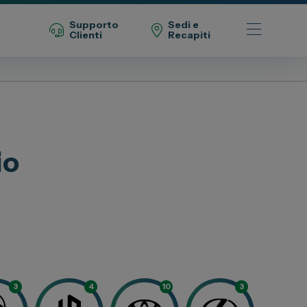
Supporto
Sedi e
Clienti
Recapiti
Telefono Vendita
011 22 51 711
io
Telefono Officina
011 22 51 737
Email
spazio@spaziogroup.com
3
4
10
3