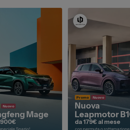
Promo
Nuovo
Nuova
Nuovo
gfeng Mage
Leapmotor B
1.900€
da 179€ al mese
speciale Spazio!
con permuta o rottamazione