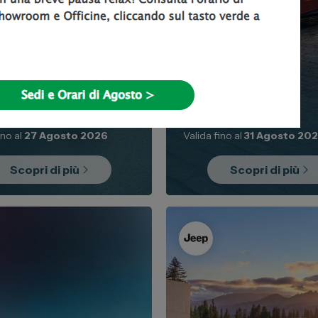
Nuovo
Promo
Nuovo
 Hybrid
Lexus LBX
9.950€
da 29.950€
n versione benzina ed
a
con 3 tagliandi INCLUSI!
ino al
27 Agosto 2026
Valida fino al
31 Agosto 20
Scopri di più
Scopri di più