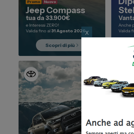
Dip
Promo
Nuovo
Jeep Compass
Ste
tua da 33.900€
Vanta
e Interessi ZERO!
Anche p
x
Valida fino al
31 Agosto 2026
Valida f
Scopri di più