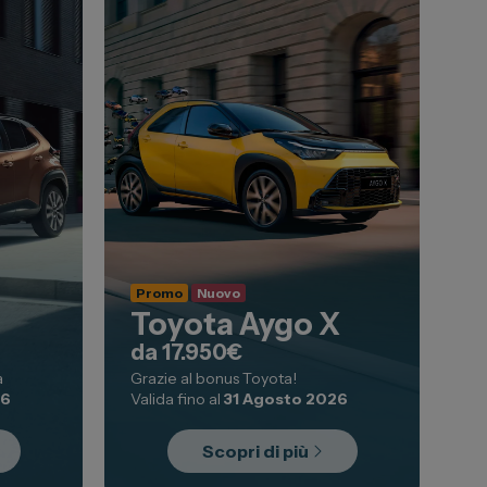
Promo
Nuovo
Toyota Aygo X
da 17.950€
a
Grazie al bonus Toyota!
26
Valida fino al
31 Agosto 2026
Scopri di più