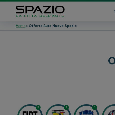
Home
»
Offerte Auto Nuove Spazio
Automobili
Veicoli 
Fiat
Fiat Profe
Abarth
Citroen
O
Lancia
Toyota
Alfa Romeo
Jeep
Servizi
Opel
Auto Usat
Peugeot
Officina
Citroen
Carrozzer
Leapmotor
5
1
1
Vendi la t