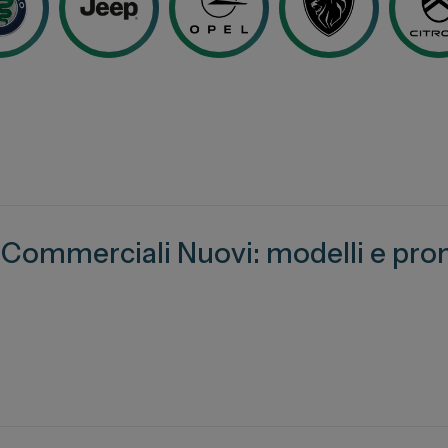
 Business
oni
 Stellantis
ni
i Commerciali Nuovi: modelli e pro