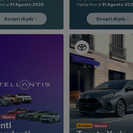
ino al
31 Agosto 2026
Valida fino al
31 Agosto 20
Scopri di più
Scopri di più
Nuovo
nti
Promo
Nuovo