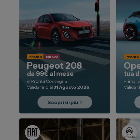
Promo
Nuovo
Promo
Peugeot 208
Ope
da 99€ al mese
tua d
in Pronta Consegna
Prima r
Valida fino al
31 Agosto 2026
Valida f
Scopri di più