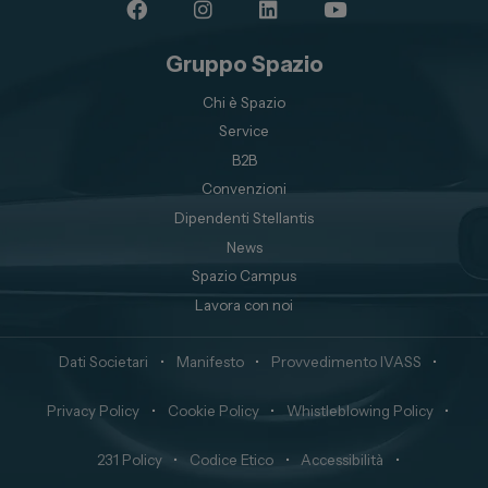
Gruppo Spazio
Chi è Spazio
Service
B2B
Convenzioni
Dipendenti Stellantis
News
Spazio Campus
Lavora con noi
Dati Societari
•
Manifesto
•
Provvedimento IVASS
•
Privacy Policy
•
Cookie Policy
•
Whistleblowing Policy
•
231 Policy
•
Codice Etico
•
Accessibilità
•