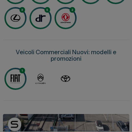
Lexus
3
5
2
DR
Dongfeng
Veicoli Commerciali
Veicoli Commerciali Nuovi: modelli e
promozioni
Fiat Professional
Citroen
1
Toyota
Servizi
Auto Usate e Km Zero
Officina