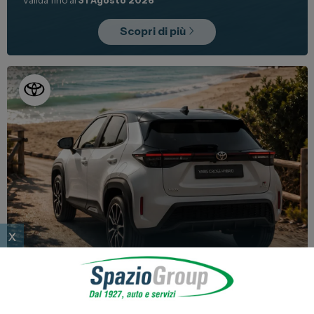
Scopri di più
x
Promo
Nuovo
Usato Toyota
2.000€ di extra sconto!
In Pronta Consegna!