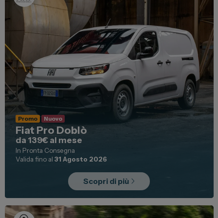
News ed Eventi
Spazio Campus
Lavora con noi
Servizio Clienti
Telefono Vendita
011 22 51 711
Telefono Officina
Promo
Nuovo
011 22 51 737
Fiat Pro Doblò
da 139€ al mese
In Pronta Consegna
Email
spazio@spaziogroup.com
Valida fino al
31 Agosto 2026
Scopri di più