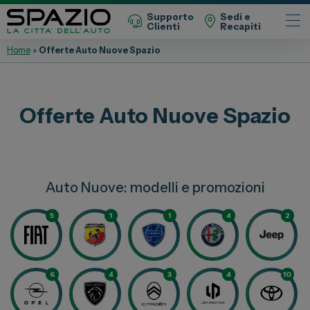
Supporto
Sedi e
Clienti
Recapiti
Home
»
Offerte Auto Nuove Spazio
Automobili
Fiat
Offerte Auto Nuove Spazio
Abarth
Lancia
Alfa Romeo
Auto Nuove: modelli e promozioni
Jeep
Opel
5
1
1
4
2
Peugeot
Citroen
6
4
3
4
10
Leapmotor
Toyota