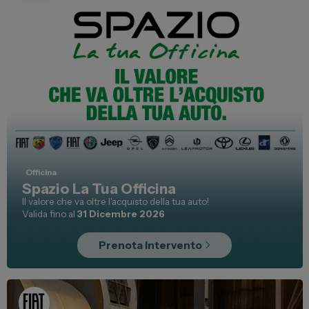
Carrozzeria
Vendi la tua auto
Soluzioni Business
Convenzioni
Dipendenti Stellantis
Promozioni
Gruppo Spazio
Officina
Spazio La Tua Officina
Il Gruppo Spazio
Il valore che va oltre l'acquisto della tua auto!
Valida fino al
31 Dicembre 2026
Impegno per l’Ambiente
Impegno per il Sociale
Prenota Intervento
Comunità Energetica
Sedi e Recapiti