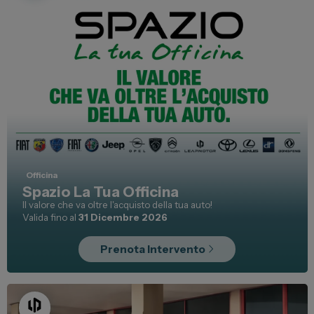
Carrozzeria
Vendi la tua auto
Soluzioni Business
Convenzioni
Dipendenti Stellantis
Promozioni
Gruppo Spazio
Officina
Spazio La Tua Officina
Il Gruppo Spazio
Il valore che va oltre l'acquisto della tua auto!
Valida fino al
31 Dicembre 2026
Impegno per l’Ambiente
Impegno per il Sociale
Prenota Intervento
Comunità Energetica
Sedi e Recapiti