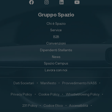
Gruppo Spazio
Chi è Spazio
Service
B2B
Convenzioni
Dipendenti Stellantis
News
Spazio Campus
Lavora con noi
Dati Societari
•
Manifesto
•
Provvedimento IVASS
•
Privacy Policy
•
Cookie Policy
•
Whistleblowing Policy
•
231 Policy
•
Codice Etico
•
Accessibilità
•