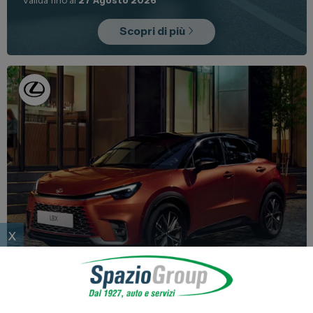
Scopri di più
x
Promo
Nuovo
Lexus LBX
da 29.950€
con 3 tagliandi INCLUSI!