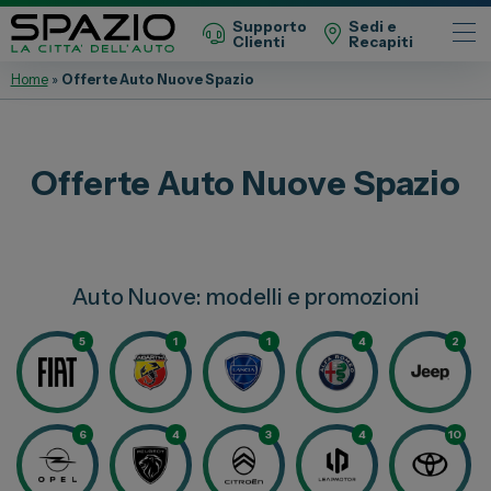
Supporto
Sedi e
Clienti
Recapiti
Home
»
Offerte Auto Nuove Spazio
Automobili
Fiat
Offerte Auto Nuove Spazio
Abarth
Lancia
Alfa Romeo
Auto Nuove: modelli e promozioni
Jeep
Opel
5
1
1
4
2
Peugeot
Citroen
6
4
3
4
10
Leapmotor
Toyota