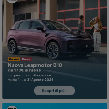
News ed Eventi
Spazio Campus
Lavora con noi
Servizio Clienti
Telefono Vendita
011 22 51 711
Telefono Officina
Promo
Nuovo
011 22 51 737
Nuova Leapmotor B10
da 179€ al mese
con permuta o rottamazione
Email
spazio@spaziogroup.com
Valida fino al
31 Agosto 2026
Scopri di più