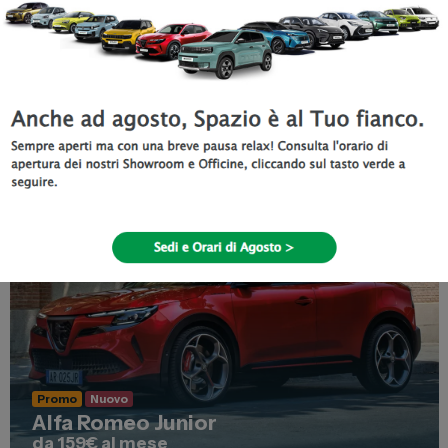
Valida fino al
31 Agosto 2026
Scopri di più
Promo
Nuovo
Alfa Romeo Junior
da 159€ al mese