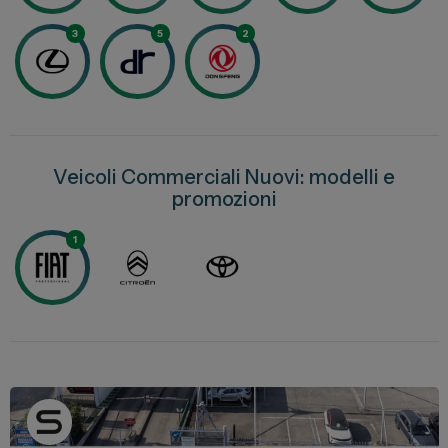
Lexus
3
5
2
DR
Dongfeng
Veicoli Commerciali
Veicoli Commerciali Nuovi: modelli e
promozioni
Fiat Professional
Citroen
1
Toyota
Servizi
Auto Usate e Km Zero
Officina