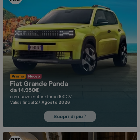
News ed Eventi
Spazio Campus
Lavora con noi
Servizio Clienti
Telefono Vendita
011 22 51 711
Telefono Officina
Promo
Nuovo
011 22 51 737
Fiat Grande Panda
da 14.950€
con nuovo motore turbo 100CV
Email
spazio@spaziogroup.com
Valida fino al
27 Agosto 2026
Scopri di più