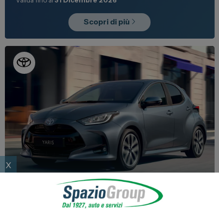
Scopri di più
x
Promo
Nuovo
Toyota Yaris Hybrid
tua da 19.950€
Scegli il vero ibrido Toyota