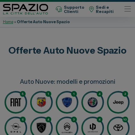
Supporto
Sedi e
Clienti
Recapiti
Home
»
Offerte Auto Nuove Spazio
Automobili
Fiat
Offerte Auto Nuove Spazio
Abarth
Lancia
Alfa Romeo
Auto Nuove: modelli e promozioni
Jeep
Opel
5
1
1
4
2
Peugeot
Citroen
6
4
3
4
10
Leapmotor
Toyota