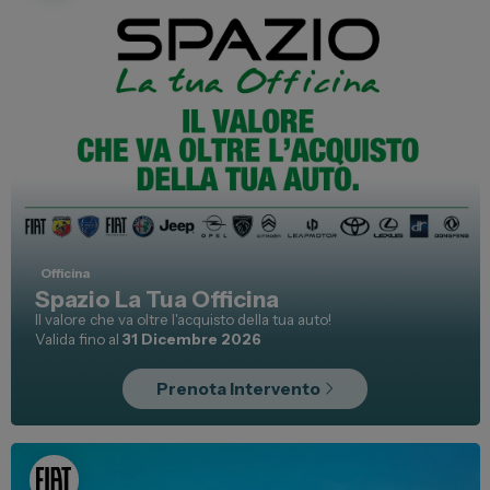
Carrozzeria
Vendi la tua auto
Soluzioni Business
Convenzioni
Dipendenti Stellantis
Promozioni
Gruppo Spazio
Officina
Spazio La Tua Officina
Il Gruppo Spazio
Il valore che va oltre l'acquisto della tua auto!
Valida fino al
31 Dicembre 2026
Impegno per l’Ambiente
Impegno per il Sociale
Prenota Intervento
Comunità Energetica
Sedi e Recapiti