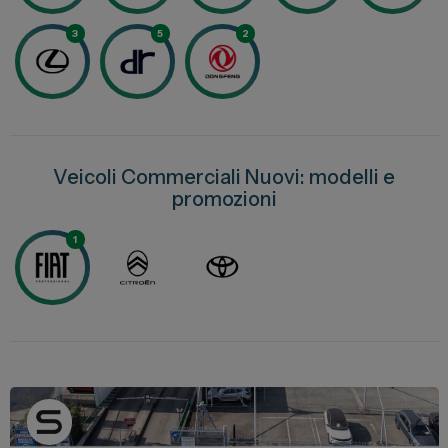
Lexus
3
5
2
DR
Dongfeng
Veicoli Commerciali
Veicoli Commerciali Nuovi: modelli e
promozioni
Fiat Professional
Citroen
1
Toyota
Servizi
Auto Usate e Km Zero
Officina