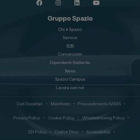
Gruppo Spazio
Chi è Spazio
Service
B2B
Convenzioni
Dipendenti Stellantis
News
Spazio Campus
Lavora con noi
Dati Societari
•
Manifesto
•
Provvedimento IVASS
•
Privacy Policy
•
Cookie Policy
•
Whistleblowing Policy
•
231 Policy
•
Codice Etico
•
Accessibilità
•